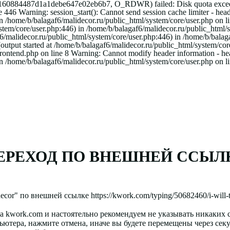
16160884487d1a1debe647e02eb6b7, O_RDWR) failed: Disk quota excee
446 Warning: session_start(): Cannot send session cache limiter - heade
in /home/b/balagaf6/malidecor.ru/public_html/system/core/user.php on 
system/core/user.php:446) in /home/b/balagaf6/malidecor.ru/public_htm
af6/malidecor.ru/public_html/system/core/user.php:446) in /home/b/bala
output started at /home/b/balagaf6/malidecor.ru/public_html/system/cor
frontend.php on line 8 Warning: Cannot modify header information - head
n /home/b/balagaf6/malidecor.ru/public_html/system/core/user.php on l
ЕРЕХОД ПО ВНЕШНЕЙ ССЫЛ
ecor
" по внешней ссылке
https://kwork.com/typing/50682460/i-will-
та
kwork.com
и настоятельно рекомендуем
не указывать
никаких с
пьютера, нажмите
отмена
, иначе вы будете перемещены через
сек