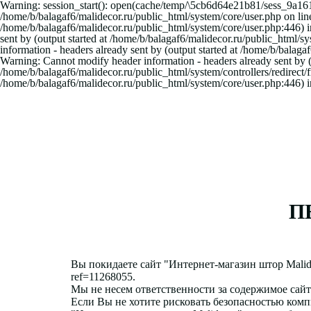
Warning: session_start(): open(cache/temp/\5cb6d64e21b81/sess_9a
/home/b/balagaf6/malidecor.ru/public_html/system/core/user.php on line 
/home/b/balagaf6/malidecor.ru/public_html/system/core/user.php:446) 
sent by (output started at /home/b/balagaf6/malidecor.ru/public_html/
information - headers already sent by (output started at /home/b/balag
Warning: Cannot modify header information - headers already sent by (
/home/b/balagaf6/malidecor.ru/public_html/system/controllers/redirect/
/home/b/balagaf6/malidecor.ru/public_html/system/core/user.php:446) i
П
Вы покидаете сайт "
Интернет-магазин штор Malid
ref=11268055
.
Мы не несем ответственности за содержимое сай
Если Вы не хотите рисковать безопасностью ком