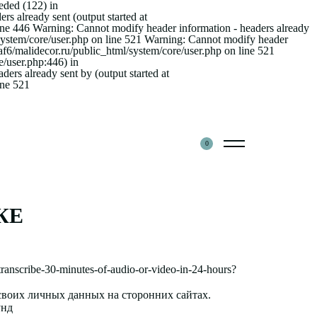
ded (122) in
rs already sent (output started at
line 446 Warning: Cannot modify header information - headers already
l/system/core/user.php on line 521 Warning: Cannot modify header
gaf6/malidecor.ru/public_html/system/core/user.php on line 521
e/user.php:446) in
ers already sent by (output started at
ine 521
0
КЕ
transcribe-30-minutes-of-audio-or-video-in-24-hours?
воих личных данных на сторонних сайтах.
унд