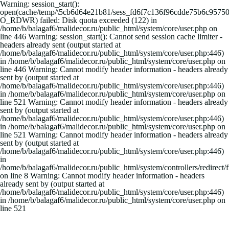
Warning: session_start():
open(cache/temp/\5cb6d64e21b81/sess_fd6f7c136f96cdde75b6c9575
O_RDWR) failed: Disk quota exceeded (122) in
/home/b/balagaf6/malidecor.ru/public_html/system/core/user.php on
line 446 Warning: session_start(): Cannot send session cache limiter -
headers already sent (output started at
/home/b/balagaf6/malidecor.ru/public_html/system/core/user.php:446)
in /home/b/balagaf6/malidecor.ru/public_html/system/core/user.php on
line 446 Warning: Cannot modify header information - headers already
sent by (output started at
/home/b/balagaf6/malidecor.ru/public_html/system/core/user.php:446)
in /home/b/balagaf6/malidecor.ru/public_html/system/core/user.php on
line 521 Warning: Cannot modify header information - headers already
sent by (output started at
/home/b/balagaf6/malidecor.ru/public_html/system/core/user.php:446)
in /home/b/balagaf6/malidecor.ru/public_html/system/core/user.php on
line 521 Warning: Cannot modify header information - headers already
sent by (output started at
/home/b/balagaf6/malidecor.ru/public_html/system/core/user.php:446)
in
/home/b/balagaf6/malidecor.ru/public_html/system/controllers/redirect/
on line 8 Warning: Cannot modify header information - headers
already sent by (output started at
/home/b/balagaf6/malidecor.ru/public_html/system/core/user.php:446)
in /home/b/balagaf6/malidecor.ru/public_html/system/core/user.php on
line 521