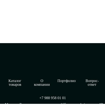
Каталог
О
Портфолио
Вопрос-
товаров
компании
ответ
+7 988 958 01 01
г. Москва, Дмитровское шоссе, дом. 165, корпус 1, (магазин 4D