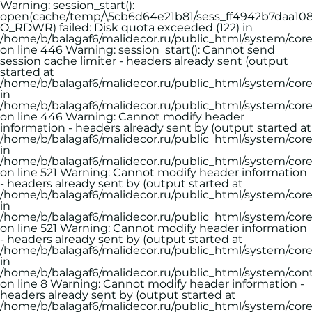
Warning: session_start():
open(cache/temp/\5cb6d64e21b81/sess_ff4942b7daa108
O_RDWR) failed: Disk quota exceeded (122) in
/home/b/balagaf6/malidecor.ru/public_html/system/core
on line 446 Warning: session_start(): Cannot send
session cache limiter - headers already sent (output
started at
/home/b/balagaf6/malidecor.ru/public_html/system/core
in
/home/b/balagaf6/malidecor.ru/public_html/system/core
on line 446 Warning: Cannot modify header
information - headers already sent by (output started at
/home/b/balagaf6/malidecor.ru/public_html/system/core
in
/home/b/balagaf6/malidecor.ru/public_html/system/core
on line 521 Warning: Cannot modify header information
- headers already sent by (output started at
/home/b/balagaf6/malidecor.ru/public_html/system/core
in
/home/b/balagaf6/malidecor.ru/public_html/system/core
on line 521 Warning: Cannot modify header information
- headers already sent by (output started at
/home/b/balagaf6/malidecor.ru/public_html/system/core
in
/home/b/balagaf6/malidecor.ru/public_html/system/contr
on line 8 Warning: Cannot modify header information -
headers already sent by (output started at
/home/b/balagaf6/malidecor.ru/public_html/system/core