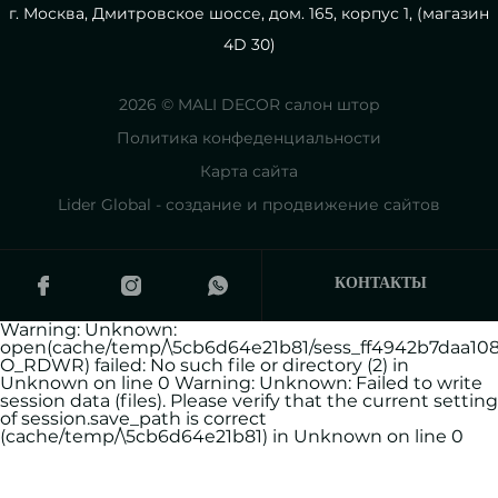
г. Москва, Дмитровское шоссе, дом. 165, корпус 1, (магазин
4D 30)
2026 © MALI DECOR салон штор
Политика конфеденциальности
Карта сайта
Lider Global - создание и продвижение сайтов
КОНТАКТЫ
Warning: Unknown:
open(cache/temp/\5cb6d64e21b81/sess_ff4942b7daa108
O_RDWR) failed: No such file or directory (2) in
Unknown on line 0 Warning: Unknown: Failed to write
session data (files). Please verify that the current setting
of session.save_path is correct
(cache/temp/\5cb6d64e21b81) in Unknown on line 0